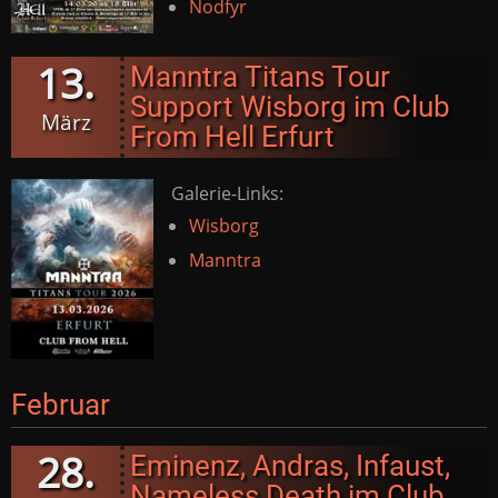
Nodfyr
13.
Manntra Titans Tour
Support Wisborg im Club
März
From Hell Erfurt
Galerie-Links:
Wisborg
Manntra
Februar
28.
Eminenz, Andras, Infaust,
Nameless Death im Club