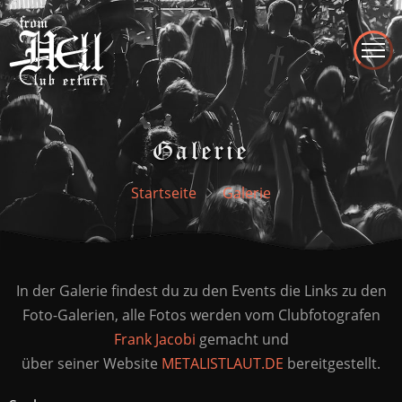
Direkt
zum
Inhalt
Galerie
Startseite
Galerie
Seite
Seite
Seite
Seite
In der Galerie findest du zu den Events die Links zu den
Foto-Galerien, alle Fotos werden vom Clubfotografen
Frank Jacobi
gemacht und
über seiner Website
METALISTLAUT.DE
bereitgestellt.