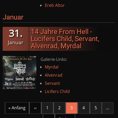
Ereb Altor
Januar
31.
14 Jahre From Hell -
Lucifers Child, Servant,
Januar
Alvenrad, Myrdal
Galerie-Links:
Myrdal
Alvenrad
Servant
Licifers Child
Seitennummerierung
« Anfang
‹‹
1
2
3
4
5
…
Erste
Vorherige
Aktuelle